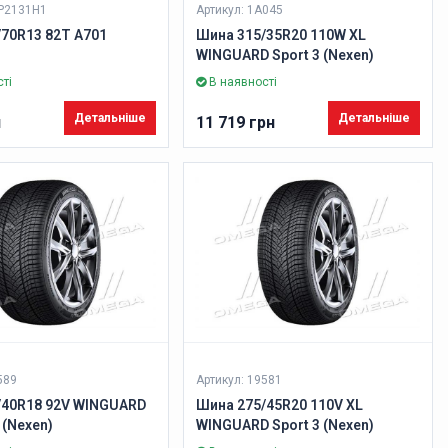
AP2131H1
Артикул: 1A045
70R13 82T A701
Шина 315/35R20 110W XL
WINGUARD Sport 3 (Nexen)
ті
В наявності
Детальніше
Детальніше
н
11 719 грн
589
Артикул: 19581
/40R18 92V WINGUARD
Шина 275/45R20 110V XL
 (Nexen)
WINGUARD Sport 3 (Nexen)