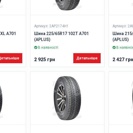
Артикул: 2AP2174H1
Артикул: 2
 XL A701
Шина 225/65R17 102T A701
Шина 215/
(APLUS)
(APLUS)
В наявності
В наявнос
етальніше
Детальніше
2 925 грн
2 427 гр