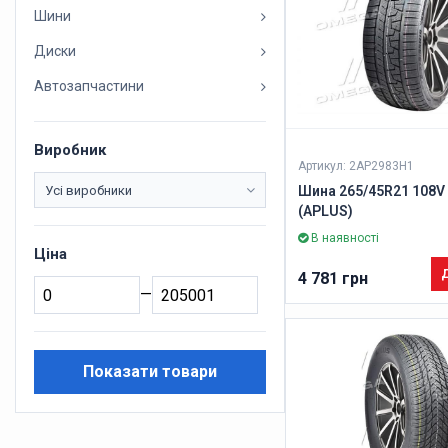
Шини
Диски
Автозапчастини
Виробник
Артикул: 2AP2983H1
Шина 265/45R21 108V
(APLUS)
В наявності
Ціна
Д
4 781 грн
—
Показати товари