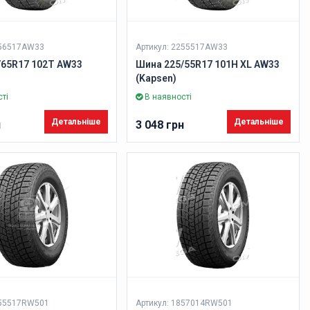
256517AW33
Артикул: 2255517AW33
/65R17 102T AW33
Шина 225/55R17 101H XL AW33
(Kapsen)
ті
В наявності
Детальніше
Детальніше
н
3 048 грн
155517RW501
Артикул: 1857014RW501