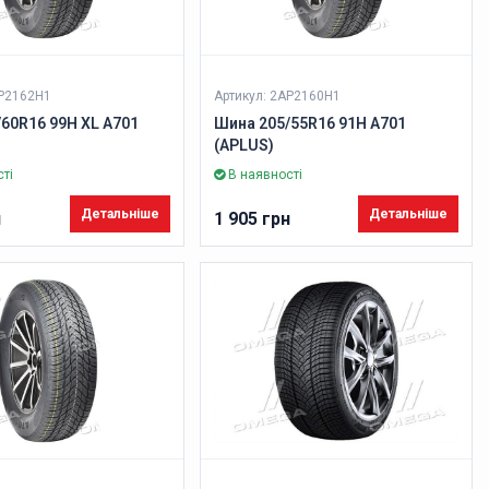
AP2162H1
Артикул: 2AP2160H1
60R16 99H XL A701
Шина 205/55R16 91H A701
(APLUS)
ті
В наявності
Детальніше
Детальніше
н
1 905 грн