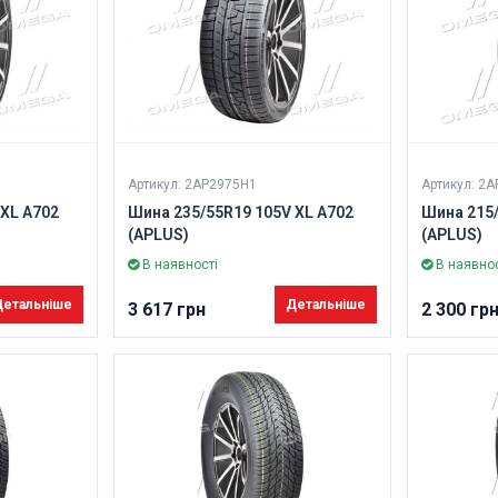
Артикул: 2AP2975H1
Артикул: 2
 XL A702
Шина 235/55R19 105V XL A702
Шина 215/
(APLUS)
(APLUS)
В наявності
В наявнос
етальніше
Детальніше
3 617 грн
2 300 гр