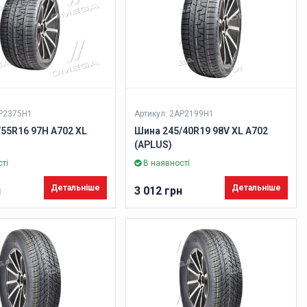
AP2375H1
Артикул: 2AP2199H1
55R16 97H A702 XL
Шина 245/40R19 98V XL A702
(APLUS)
ті
В наявності
Детальніше
Детальніше
н
3 012 грн