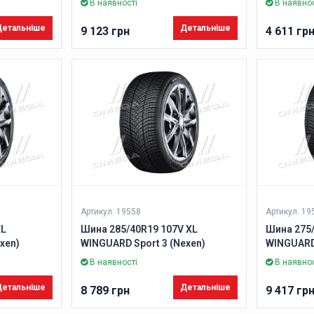
В наявності
В наявнос
етальніше
Детальніше
9 123 грн
4 611 гр
Артикул: 19558
Артикул: 19
XL
Шина 285/40R19 107V XL
Шина 275/
xen)
WINGUARD Sport 3 (Nexen)
WINGUARD 
В наявності
В наявнос
етальніше
Детальніше
8 789 грн
9 417 гр