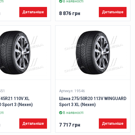
ті
В наявності
Детальніше
Детальніше
н
8 876 грн
551
Артикул: 19546
45R21 110V XL
Шина 275/50R20 113V WINGUARD
Sport 3 (Nexen)
Sport 3 XL (Nexen)
ті
В наявності
Детальніше
Детальніше
н
7 717 грн