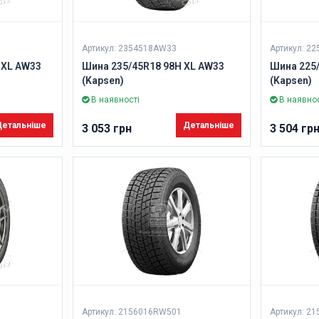
Артикул: 2354518AW33
Артикул: 2
 XL AW33
Шина 235/45R18 98H XL AW33
Шина 225
(Kapsen)
(Kapsen)
В наявності
В наявнос
етальніше
Детальніше
3 053 грн
3 504 гр
Артикул: 2156016RW501
Артикул: 2