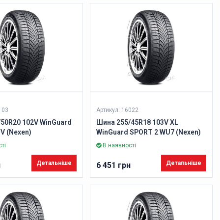
103
Артикул: 16022
/50R20 102V WinGuard
Шина 255/45R18 103V XL
UV (Nexen)
WinGuard SPORT 2 WU7 (Nexen)
ті
В наявності
Детальніше
Детальніше
н
6 451 грн