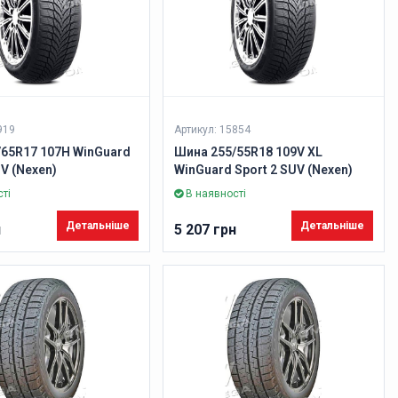
919
Артикул: 15854
/65R17 107H WinGuard
Шина 255/55R18 109V XL
UV (Nexen)
WinGuard Sport 2 SUV (Nexen)
ті
В наявності
Детальніше
Детальніше
н
5 207 грн