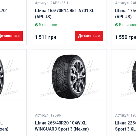
Артикул: 2AP2135H1
Артикул: 2
A701
Шина 165/70R14 85T A701 XL
Шина 175/
(APLUS)
(APLUS)
В наявності
В наявнос
етальніше
Детальніше
1 511 грн
1 550 гр
Артикул: 19596
Артикул: 19
XL
Шина 265/40R20 104W XL
Шина 225
xen)
WINGUARD Sport 3 (Nexen)
Sport 3 XL