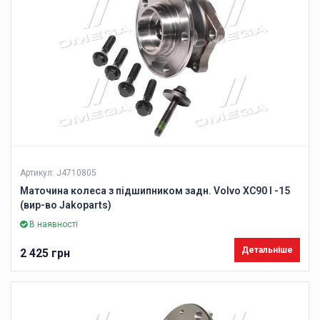
Артикул: J4710805
Маточина колеса з підшипником задн. Volvo XC90 I -15
(вир-во Jakoparts)
В наявності
Детальніше
2 425 грн