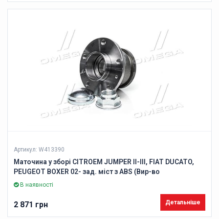
Артикул: W413390
Маточина у зборі CITROEM JUMPER II-III, FIAT DUCATO,
PEUGEOT BOXER 02- зад. міст з ABS (Вир-во
DENCKERMANN)
В наявності
Детальніше
2 871 грн