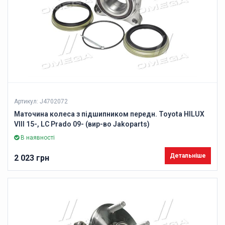
Артикул: J4702072
Маточина колеса з підшипником передн. Toyota HILUX
VIII 15-, LC Prado 09- (вир-во Jakoparts)
В наявності
Детальніше
2 023 грн