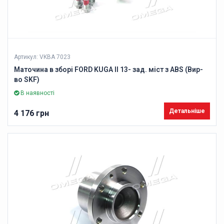
Артикул: VKBA 7023
Маточина в зборі FORD KUGA II 13- зад. міст з ABS (Вир-
во SKF)
В наявності
Детальніше
4 176 грн