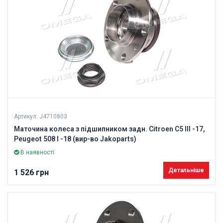
Артикул: J4710803
Маточина колеса з підшипником задн. Citroen C5 III -17,
Peugeot 508 I -18 (вир-во Jakoparts)
В наявності
Детальніше
1 526 грн