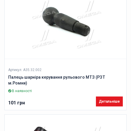
Артикул: А35.32.002
Палець шарніра керування рульового МТЗ (РЗТ
м.Ромни)
В наявності
Детальніше
101 грн