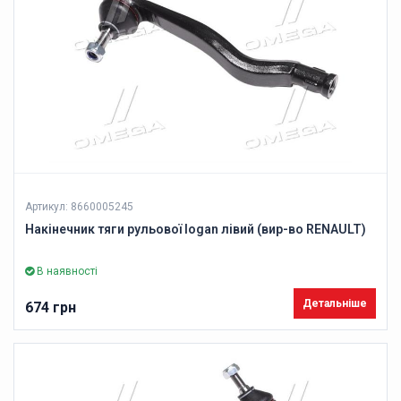
Артикул: 8660005245
Накінечник тяги рульової logan лівий (вир-во RENAULT)
В наявності
Детальніше
674 грн