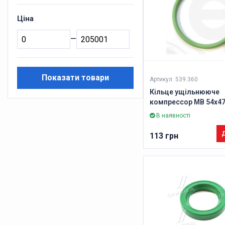
Ціна
—
Показати товари
Артикул: 539.360
Кільце ущільнююче
компрессор MB 54х47
(вир-во Elring)
В наявності
Д
113 грн