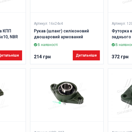
Артикул: 16х24х4
Артикул: 12
а КПП
Рукав (шланг) силіконовий
Футорка к
6х10, NBR
двошаровий армований
заднього 
ння)
(Dвнутр=16 мм/Dзовніш=24 мм)
найменув
В наявності
В наявнос
(DETALKA)
(DETALKA
етальніше
Детальніше
214 грн
372 грн