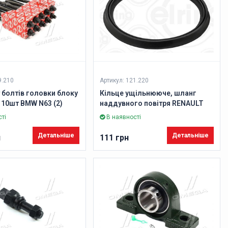
9.210
Артикул: 121.220
болтів головки блоку
Кільце ущільнююче, шланг
 10шт BMW N63 (2)
наддувного повітря RENAULT
ring)
1,5 dCi K9K (вир-во Elring)
ті
В наявності
Детальніше
Детальніше
н
111 грн