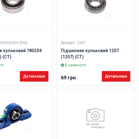
0204 (6204 2RS)
Артикул: 1207
к кульковий 180204
Підшипник кульковий 1207
) (CT)
(1207) (CT)
ті
В наявності
Детальніше
Детальніше
69 грн