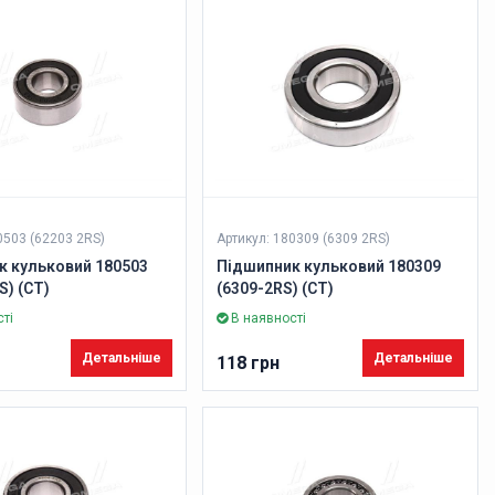
0503 (62203 2RS)
Артикул: 180309 (6309 2RS)
к кульковий 180503
Підшипник кульковий 180309
S) (CT)
(6309-2RS) (CT)
ті
В наявності
Детальніше
Детальніше
118 грн