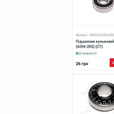
Артикул: 180304 (6304 2R
Підшипник кульковий
(6304-2RS) (CT)
В наявності
Д
26 грн