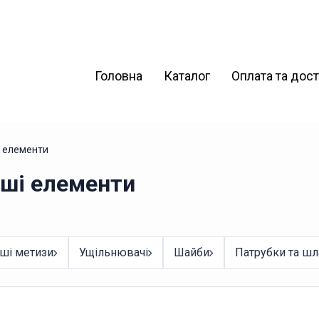
Головна
Каталог
Оплата та дос
і елементи
нші елементи
нші метизи
Ущільнювачі
Шайби
Патрубки та шл