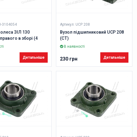
0-3104054
Артикул: UCP 208
олеса ЗІЛ 130
Вузол підшипниковий UCP 208
правого в зборі (4
(CT)
ання, М20хМ20)
ті
В наявності
)
Детальніше
Детальніше
230 грн