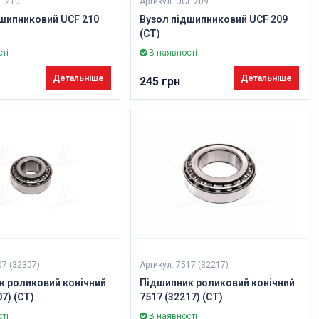
F 210
Артикул: UCF 209
дшипниковий UCF 210
Вузол підшипниковий UCF 209
(CT)
ті
В наявності
Детальніше
Детальніше
245 грн
07 (32307)
Артикул: 7517 (32217)
к роликовий конічний
Підшипник роликовий конічний
7) (CT)
7517 (32217) (CT)
ті
В наявності