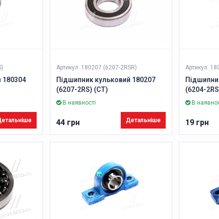
S)
Артикул: 180207 (6207-2RSR)
Артикул: 18
 180304
Підшипник кульковий 180207
Підшипни
(6207-2RS) (CT)
(6204-2RS
В наявності
В наявнос
етальніше
Детальніше
44 грн
19 грн