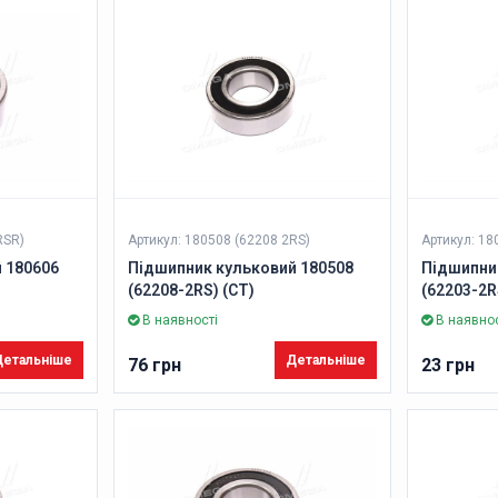
RSR)
Артикул: 180508 (62208 2RS)
Артикул: 18
 180606
Підшипник кульковий 180508
Підшипни
(62208-2RS) (CT)
(62203-2R
В наявності
В наявнос
етальніше
Детальніше
76 грн
23 грн