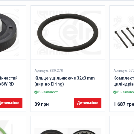
Артикул: 839.270
Артикул: 57
інчастий
Кільце ущільнююче 32x3 mm
Комплект 
 ASW RD
(вир-во Elring)
циліндрі
M11x1,5x1
В наявності
В наявнос
Elring)
етальніше
Детальніше
39 грн
1 687 гр