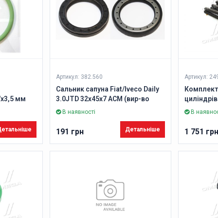
Артикул: 382.560
Артикул: 24
Сальник сапуна Fiat/Iveco Daily
Комплект 
x3,5 мм
3.0JTD 32x45x7 АСМ (вир-во
циліндрів
Elring)
(вир-во El
В наявності
В наявнос
етальніше
Детальніше
191 грн
1 751 гр