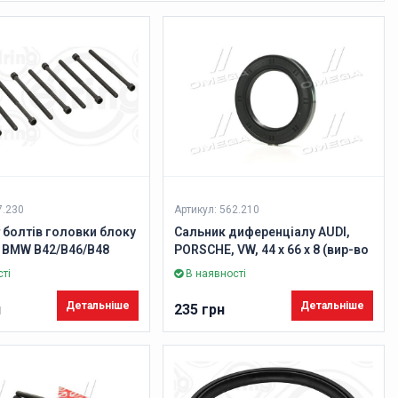
7.230
Артикул: 562.210
болтів головки блоку
Сальник диференціалу AUDI,
в BMW B42/B46/B48
PORSCHE, VW, 44 x 66 x 8 (вир-во
88 10 шт (вир-во
Elring)
ті
В наявності
Детальніше
Детальніше
н
235 грн