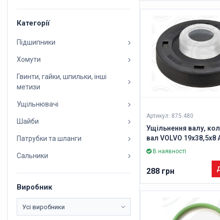
Категорії
Підшипники
Хомути
Гвинти, гайки, шпильки, інші
метизи
Ущільнювачі
Артикул: 875.480
Шайби
Ущільнення валу, кол
вал VOLVO 19x38,5x8
Патрубки та шланги
PTFE (вир-во Elring)
В наявності
Сальники
Д
288 грн
Виробник