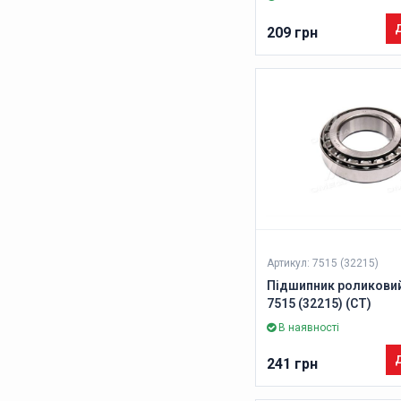
Д
209 грн
Артикул: 7515 (32215)
Підшипник роликовий
7515 (32215) (CT)
В наявності
Д
241 грн