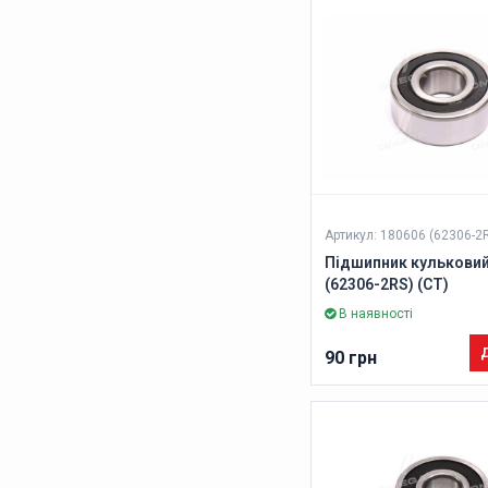
Артикул: 180606 (62306-2
Підшипник кульковий
(62306-2RS) (CT)
В наявності
Д
90 грн