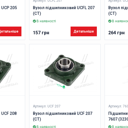
Артикул: UCFL 207
Артикул: UC
 UCP 205
Вузол підшипниковий UCFL 207
Вузол пі
(CT)
(CT)
В наявності
В наявнос
етальніше
Детальніше
157 грн
264 грн
Артикул: UCF 207
Артикул: 76
 UCF 208
Вузол підшипниковий UCF 207
Підшипни
(CT)
7607 (3230
В наявності
В наявнос