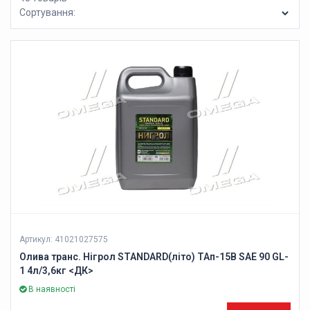
Сортування:
Артикул: 41021027575
Олива транс. Нігрол STANDARD(літо) ТАп-15В SAE 90 GL-
1 4л/3,6кг <ДК>
В наявності