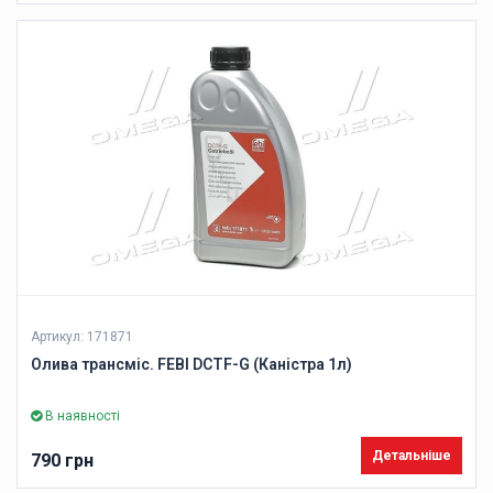
Артикул: 171871
Олива трансміс. FEBI DCTF-G (Каністра 1л)
В наявності
Детальніше
790 грн