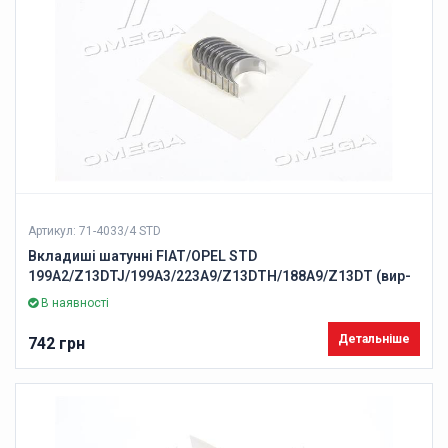
Артикул: 71-4033/4 STD
Вкладиші шатунні FIAT/OPEL STD
199A2/Z13DTJ/199A3/223A9/Z13DTH/188A9/Z13DT (вир-
во GLYCO)
В наявності
Детальніше
742 грн