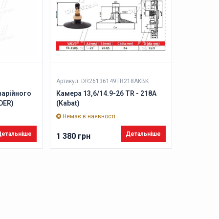
Артикул: DR26136149TR218AKBK
варійного
Камера 13,6/14.9-26 TR - 218A
DER)
(Kabat)
Немає в наявності
етальніше
Детальніше
1 380 грн