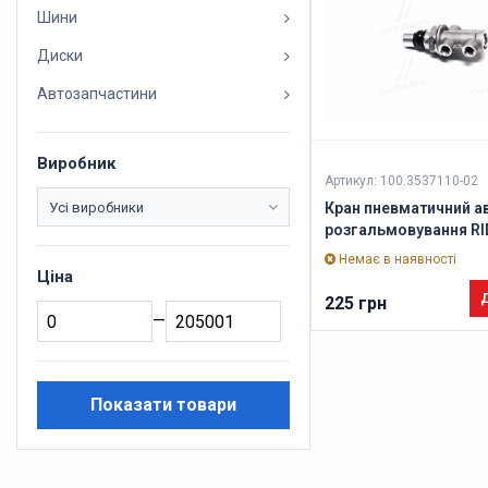
Шини
Диски
Автозапчастини
Виробник
Артикул: 100.3537110-02
Кран пневматичний а
розгальмовування RI
Немає в наявності
Ціна
Д
225 грн
—
Показати товари