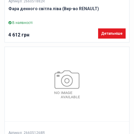
Артикул: 266051882R
Фара денного світла ліва (Вир-во RENAULT)
В наявності
Детальніше
4 612 грн
Артикул: 266051268R