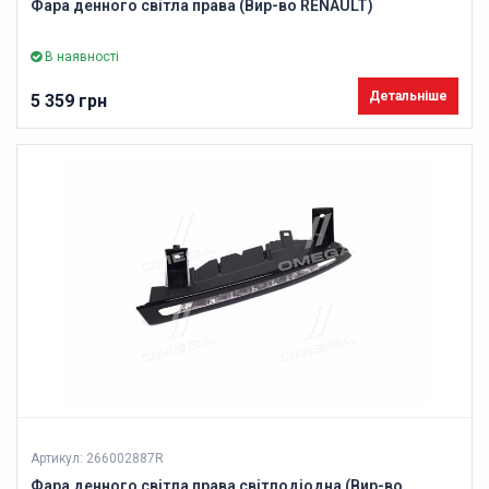
Фара денного світла права (Вир-во RENAULT)
В наявності
Детальніше
5 359 грн
Артикул: 266002887R
Фара денного світла права світлодіодна (Вир-во