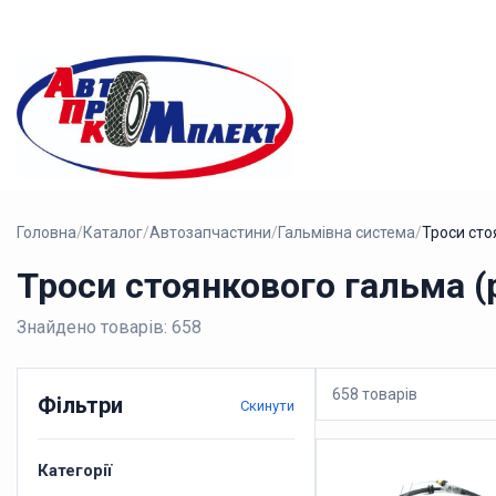
Головна
/
Каталог
/
Автозапчастини
/
Гальмівна система
/
Троси сто
Троси стоянкового гальма (
Знайдено товарів: 658
658 товарів
Фільтри
Скинути
Категорії