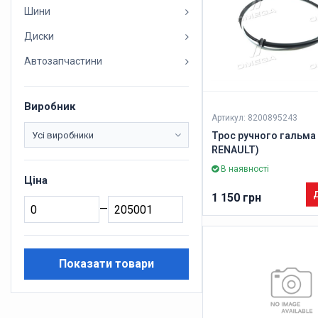
Шини
Диски
Автозапчастини
Виробник
Артикул: 8200895243
Трос ручного гальма
RENAULT)
В наявності
Ціна
Д
1 150 грн
—
Показати товари