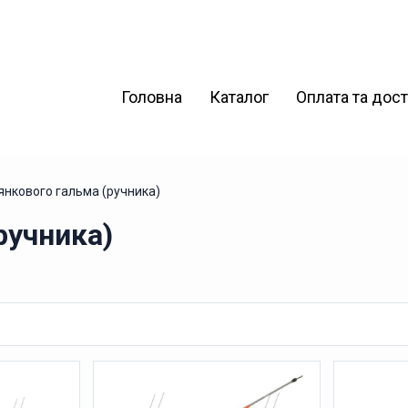
Головна
Каталог
Оплата та дос
янкового гальма (ручника)
ручника)