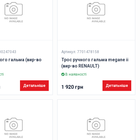
200247043
Артикул: 7701478158
ого гальма (вир-во
Трос ручного гальма megane ii
(вир-во RENAULT)
ті
В наявності
Детальніше
Детальніше
н
1 920 грн