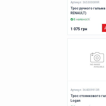
Артикул: 365300089R
Трос ручного гальма 
RENAULT)
В наявності
Д
1 075 грн
Артикул: 364009913R
Трос стоянкового га
Logan