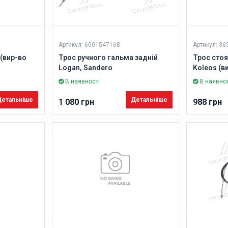
Артикул: 6001547168
Артикул: 3
(вир-во
Трос ручного гальма задній
Трос сто
Logan, Sandero
Koleos (в
В наявності
В наявнос
етальніше
Детальніше
1 080 грн
988 грн