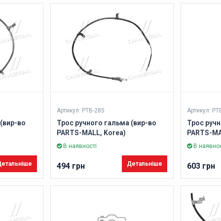
Артикул: PTB-285
Артикул: PT
(вир-во
Трос ручного гальма (вир-во
Трос ручн
PARTS-MALL, Korea)
PARTS-MA
В наявності
В наявнос
етальніше
Детальніше
494 грн
603 грн