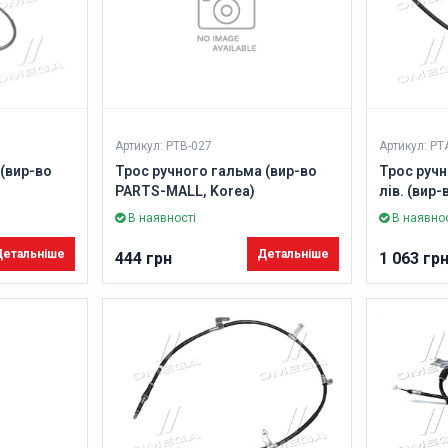
Артикул: PTB-027
Артикул: PT
(вир-во
Трос ручного гальма (вир-во
Трос руч
PARTS-MALL, Korea)
лів. (вир
В наявності
В наявнос
етальніше
Детальніше
444 грн
1 063 гр