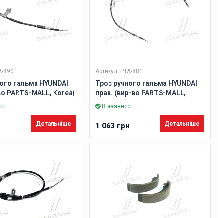
A-890
Артикул: PTA-881
ного гальма HYUNDAI
Трос ручного гальма HYUNDAI
-во PARTS-MALL, Korea)
прав. (вир-во PARTS-MALL,
Korea)
ті
В наявності
Детальніше
Детальніше
н
1 063 грн