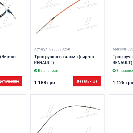
Артикул: 8200673258
Артикул: 8
 (Вир-во
Трос ручного гальма (вир-во
Трос ручн
RENAULT)
RENAULT)
В наявності
В наявнос
етальніше
Детальніше
1 188 грн
1 125 гр