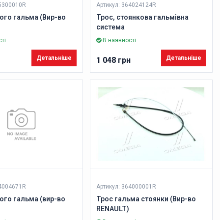
65300010R
Артикул: 364024124R
ого гальма (Вир-во
Трос, стоянкова гальмівна
система
ті
В наявності
Детальніше
Детальніше
1 048 грн
64004671R
Артикул: 364000001R
ого гальма (вир-во
Трос гальма стоянки (Вир-во
RENAULT)