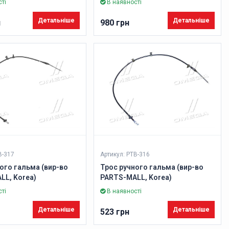
ті
В наявності
Детальніше
Детальніше
н
980 грн
B-317
Артикул: PTB-316
ого гальма (вир-во
Трос ручного гальма (вир-во
LL, Korea)
PARTS-MALL, Korea)
ті
В наявності
Детальніше
Детальніше
523 грн