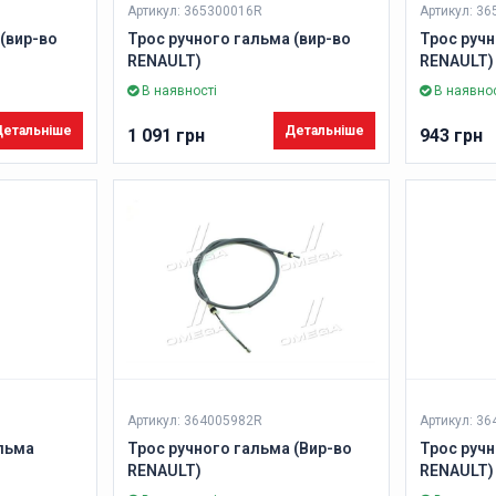
Артикул: 365300016R
Артикул: 3
(вир-во
Трос ручного гальма (вир-во
Трос ручн
RENAULT)
RENAULT)
В наявності
В наявнос
етальніше
Детальніше
1 091 грн
943 грн
Артикул: 364005982R
Артикул: 3
льма
Трос ручного гальма (Вир-во
Трос ручн
RENAULT)
RENAULT)