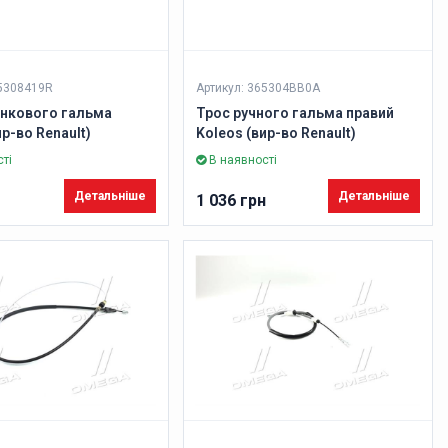
65308419R
Артикул: 365304BB0A
янкового гальма
Трос ручного гальма правий
ир-во Renault)
Koleos (вир-во Renault)
ті
В наявності
Детальніше
Детальніше
1 036 грн