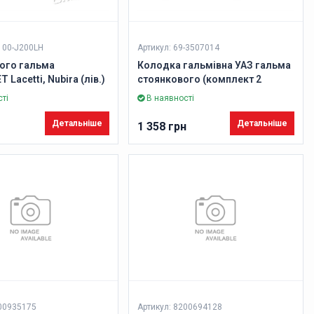
100-J200LH
Артикул: 69-3507014
ного гальма
Колодка гальмівна УАЗ гальма
Lacetti, Nubira (лів.)
стоянкового (комплект 2
) (вир-во Febest)
штуки) (DETALKA)
ті
В наявності
Детальніше
Детальніше
1 358 грн
200935175
Артикул: 8200694128