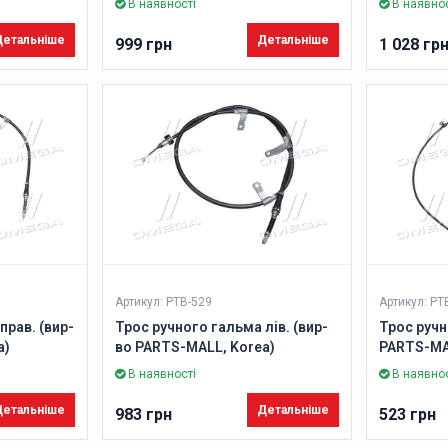
В наявності
В наявнос
етальніше
Детальніше
999 грн
1 028 гр
Артикул: PTB-529
Артикул: PT
прав. (вир-
Трос ручного гальма лів. (вир-
Трос ручн
a)
во PARTS-MALL, Korea)
PARTS-MA
В наявності
В наявнос
етальніше
Детальніше
983 грн
523 грн