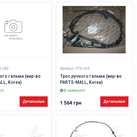
B-280
Артикул: PTB-268
ого гальма (вир-во
Трос ручного гальма (вир-во
LL, Korea)
PARTS-MALL, Korea)
ті
В наявності
Детальніше
Детальніше
1 564 грн