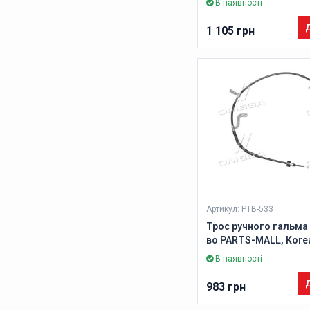
В наявності
Д
1 105 грн
Артикул: PTB-533
Трос ручного гальма 
во PARTS-MALL, Kore
В наявності
Д
983 грн