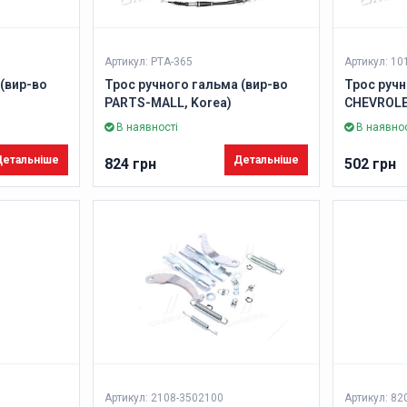
Артикул: PTA-365
Артикул: 10
(вир-во
Трос ручного гальма (вир-во
Трос руч
PARTS-MALL, Korea)
CHEVROLET 
(96435117
В наявності
В наявнос
етальніше
Детальніше
824 грн
502 грн
Артикул: 2108-3502100
Артикул: 8