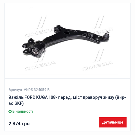
Артикул: VKDS 324059 B
Важіль FORD KUGA I 08- перед. міст праворуч знизу (Вир-
во SKF)
В наявності
Детальніше
2 874 грн