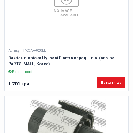
Артикул: PXCAA-020LL
Важіль підвіски Hyundai Elantra передн. лів. (вир-во
PARTS-MALL, Korea)
В наявності
Детальніше
1 701 грн