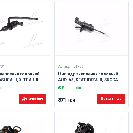
781
Артикул: 51733
зчеплення головний
Циліндр зчеплення головний
HQAI II, X-TRAIL III
AUDI A3, SEAT IBIZA III, SKODA
BS)
ROOMSTER 1.2-1.9TDI 96- (Вир-
ті
В наявності
во ABS)
Детальніше
Детальніше
871 грн