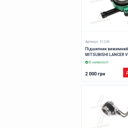
Артикул: 51245
Підшипник вижимний
MITSUBISHI LANCER VII,
/ TRITON, PEUGEOT 40
В наявності
06- (Вир-во ABS)
Д
2 000 грн