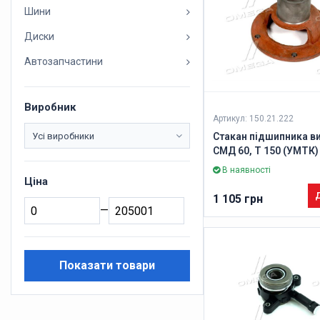
Шини
Диски
Автозапчастини
Виробник
Артикул: 150.21.222
Стакан підшипника 
СМД 60, Т 150 (УМТК)
В наявності
Ціна
Д
1 105 грн
—
Показати товари