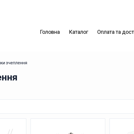
Головна
Каталог
Оплата та дос
ики зчеплення
ення