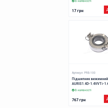
В наявності
Д
17 грн
Артикул: PRB-100
Підшипник вижимний
AURIS1.4D-1.4VVTi-1.
16, YARIS1.3 16V-1.4D
В наявності
99- (Вир-во VALEO PH
Д
767 грн