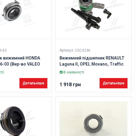
B-63
Артикул: CSC3246
к вижимний HONDA
Вижимний підшипник RENAULT
 96-03 (Вир-во VALEO
Laguna II, OPEL Movano, Traffic
1.9dCi (Вир-во VALEO PHC)
ті
В наявності
Детальніше
Детальніше
1 918 грн