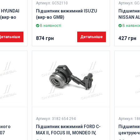
Артикул: GC52110
Артикул: G
 HYUNDAI
Підшипник вижимний ISUZU
Підшипни
(вир-во
(вир-во GMB)
NISSAN A
В наявності
В наявнос
етальніше
Детальніше
874 грн
427 грн
Артикул: 3182 654 294
Артикул: 18
вного
Підшипник вижимний FORD C-
Підшипни
07
MAX II, FOCUS III, MONDEO IV,
центруюч
GRAND C-MAX (вир-во SACHS)
3(E46) 99