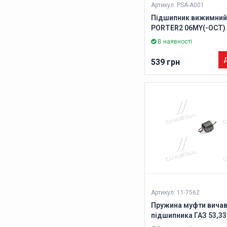
Артикул: PSA-A001
Підшипник вижимний
PORTER2 06MY(-OCT) 
PARTS-MALL, Korea)
В наявності
Д
539 грн
Артикул: 11-7562
Пружина муфти вича
підшипника ГАЗ 53,33
(DETALKA)