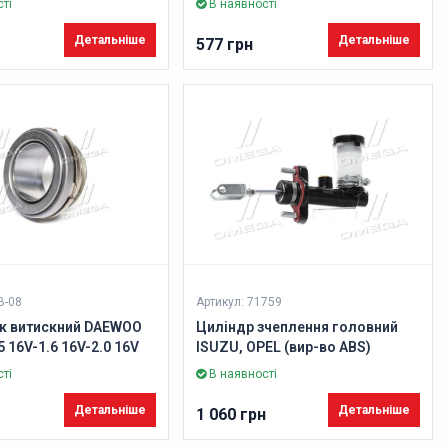
ті
В наявності
Детальніше
Детальніше
577 грн
B-08
Артикул: 71759
к витискний DAEWOO
Циліндр зчеплення головний
5 16V-1.6 16V-2.0 16V
ISUZU, OPEL (вир-во ABS)
во VALEO PHC)
ті
В наявності
Детальніше
Детальніше
1 060 грн