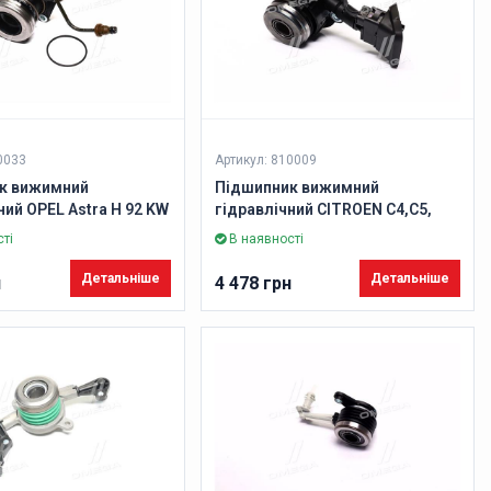
0033
Артикул: 810009
к вижимний
Підшипник вижимний
ний OPEL Astra H 92 KW
гідравлічний CITROEN C4,C5,
86ccm Diesel 02.2007 -
BERLINGO 1,6HD-2,0HDi 06- (Вир-
ті
В наявності
 VALEO)
во VALEO)
Детальніше
Детальніше
н
4 478 грн