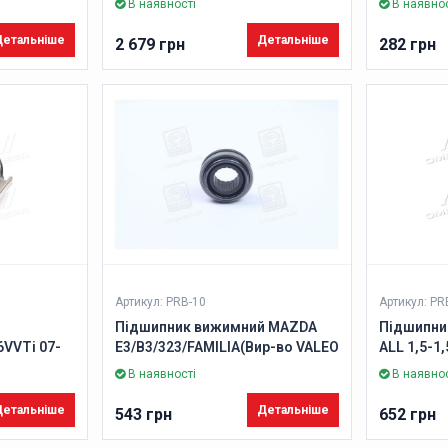
В наявності
В наявнос
етальніше
Детальніше
2 679 грн
282 грн
Артикул: PRB-10
Артикул: PR
Підшипник вижимний MAZDA
Підшипни
6VVTi 07-
E3/B3/323/FAMILIA(Вир-во VALEO
ALL 1,5-1,
-1.5VVTi
PHC)
95- (вир-
В наявності
В наявнос
C
етальніше
Детальніше
543 грн
652 грн