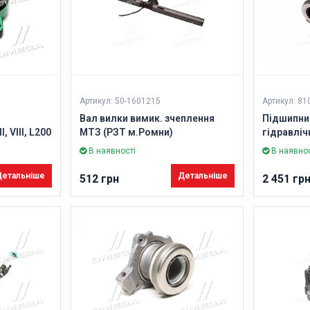
Артикул: 50-1601215
Артикул: 81
Вал вилки вимик. зчеплення
Підшипни
 VIII, L200
МТЗ (РЗТ м.Ромни)
гідравліч
07, 4008,
125 PS 16
В наявності
В наявнос
> (Вир-во
етальніше
Детальніше
512 грн
2 451 гр