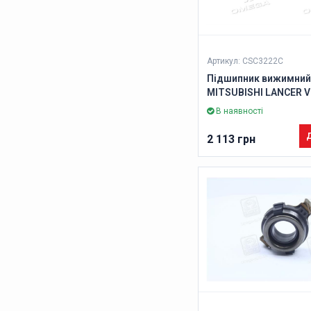
Артикул: CSC3222C
Підшипник вижимний
MITSUBISHI LANCER VII,
/ TRITON, PEUGEOT 40
В наявності
(Вир-во VALEO PHC)
Д
2 113 грн