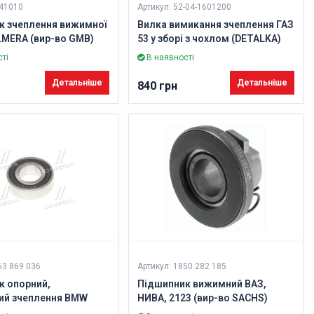
C41010
Артикул: 52-04-1601200
к зчеплення вижимної
Вилка вимикання зчеплення ГАЗ
LMERA (вир-во GMB)
53 у зборі з чохлом (DETALKA)
ті
В наявності
Детальніше
Детальніше
840 грн
63 869 036
Артикул: 1850 282 185
к опорний,
Підшипник вижимний ВАЗ,
ий зчеплення BMW
НИВА, 2123 (вир-во SACHS)
- (Вир-во SACHS)