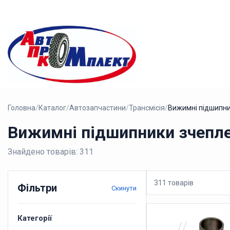
Головна
/
Каталог
/
Автозапчастини
/
Трансмісія
/
Вижимні підшипн
Вижимні підшипники зчепл
Знайдено товарів: 311
311 товарів
Фільтри
Скинути
Категорії