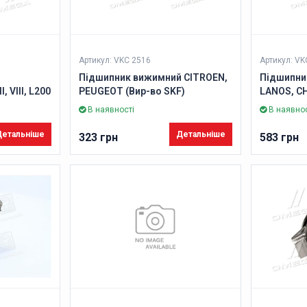
Артикул: VKC 2516
Артикул: VK
Підшипник вижимний CITROEN,
Підшипни
 VIII, L200
PEUGEOT (Вир-во SKF)
LANOS, C
07, 4008
во SKF)
В наявності
В наявнос
етальніше
Детальніше
323 грн
583 грн