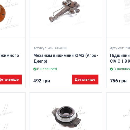
Артикул: 45-1604030
Артикул: PR
вижимного
Механізм вижимний ЮМЗ (Агро-
Підшипни
Днепр)
CIVIC 1.8
PHC)
В наявності
В наявнос
етальніше
Детальніше
492 грн
756 грн