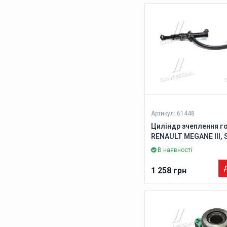
Артикул: 61448
Циліндр зчеплення г
RENAULT MEGANE III, S
GRAND SCENIC III (Вир
В наявності
Д
1 258 грн