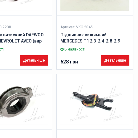
C 2238
Артикул: VKC 2045
к витискний DAEWOO
Підшипник вижимний
HEVROLET AVEO (вир-
MERCEDES T1 2,3-2,4-2,8-2,9
(Вир-во SKF)
ті
В наявності
Детальніше
Детальніше
628 грн