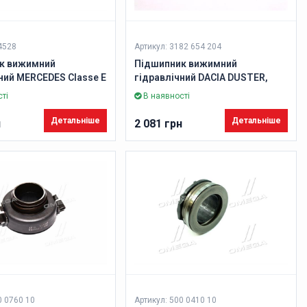
4528
Артикул: 3182 654 204
к вижимний
Підшипник вижимний
ний MERCEDES Classe E
гідравлічний DACIA DUSTER,
 9/2009-> (Вир-во
RENAULT MEGANE II-III 1,5dCI 01-
ті
В наявності
(Вир-во SACHS)
Детальніше
Детальніше
н
2 081 грн
0 0760 10
Артикул: 500 0410 10