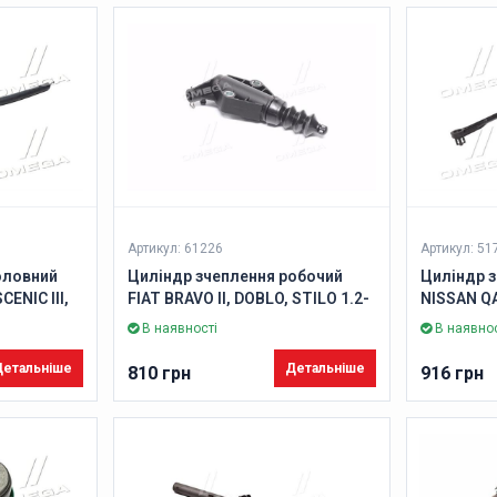
Артикул: 61226
Артикул: 51
оловний
Циліндр зчеплення робочий
Циліндр 
CENIC III,
FIAT BRAVO II, DOBLO, STILO 1.2-
NISSAN QAS
-во ABS)
1.6 16V 99-(Вир-во ABS)
(вир-во A
В наявності
В наявнос
етальніше
Детальніше
810 грн
916 грн