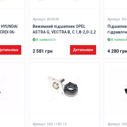
Артикул: 804538
Артикул: 80
 HYUNDAI
Вижимний підшипник OPEL
Підшипни
0CRDI 06-
ASTRA G, VECTRA B, C 1,8-2,0-2,2
гідравліч
95- (Вир-во VALEO)
3.0 Diesel
В наявності
В наявнос
VALEO)
етальніше
Детальніше
2 581 грн
4 280 гр
Артикул: 500 1185 10
Артикул: 50