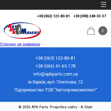
+38 (063) 123-80-81
+38 (098) 248-33-37
0
Сторінку не знайдено
-
+38 (063) 123-80-81
+38 (066) 41-65-178
info@apkparts.com.ua
м.Харків, вул. Плиткова, 12
Підприємство ТОВ "Автопромкомплект"
© 2026 APK Parts.
Розробка сайту - A-Style