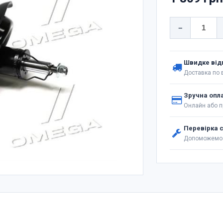
−
Швидке від
Доставка по в
Зручна опл
Онлайн або п
Перевірка 
Допоможемо 