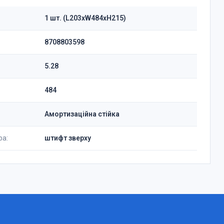
1 шт. (L203xW484xH215)
8708803598
5.28
484
Амортизаційна стійка
ра:
штифт зверху