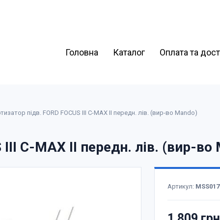
Головна
Каталог
Оплата та дос
изатор підв. FORD FOCUS III C-MAX II передн. лів. (вир-во Mando)
II C-MAX II передн. лів. (вир-во
Артикул:
MSS017
1 809 гр