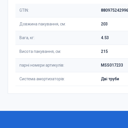
GTIN:
88097524299
Довжина пакування, см:
203
Вага, кг:
4.53
Висота пакування, см:
215
парні номери артикулів:
MSS017233
Система амортизаторів:
Дві труби