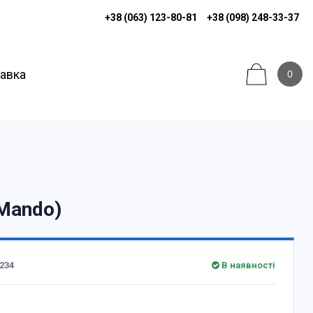
+38 (063) 123-80-81
+38 (098) 248-33-37
тавка
0
 Mando)
234
В наявності
н