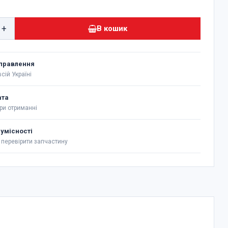
+
В кошик
правлення
сій Україні
ата
ри отриманні
сумісності
перевірити запчастину