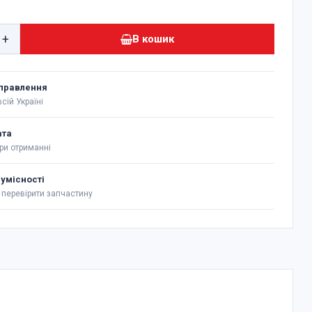
+
В кошик
правлення
сій Україні
ата
ри отриманні
сумісності
перевірити запчастину