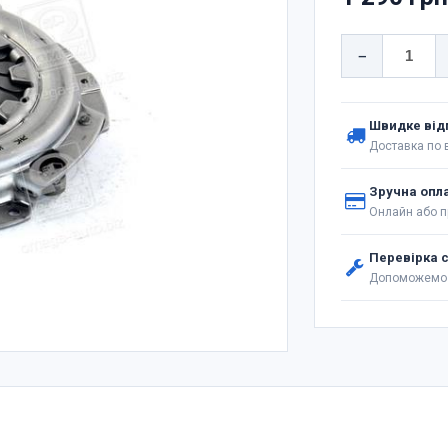
−
Швидке від
Доставка по в
Зручна опл
Онлайн або п
Перевірка 
Допоможемо 