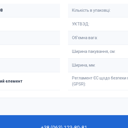
08
Кількість в упаковці:
УКТВЭД:
Об'ємна вага:
Ширина пакування, см:
Ширина, мм:
Регламент ЄС щодо безпеки 
ий елемент
(GPSR):
+38 (063) 123-80-81