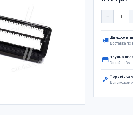
−
Швидке від
Доставка по в
Зручна опл
Онлайн або п
Перевірка 
Допоможемо 