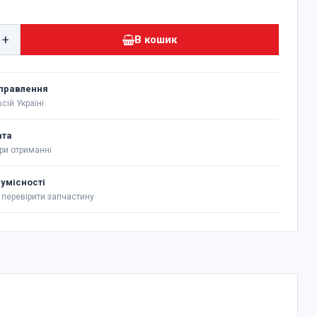
+
В кошик
правлення
сій Україні
ата
ри отриманні
сумісності
перевірити запчастину