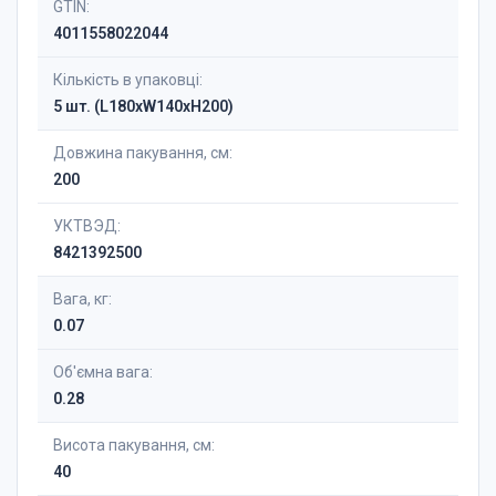
GTIN:
4011558022044
Кількість в упаковці:
5 шт. (L180xW140xH200)
Довжина пакування, см:
200
УКТВЭД:
8421392500
Вага, кг:
0.07
Об'ємна вага:
0.28
Висота пакування, см:
40