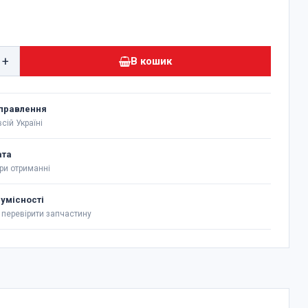
н
+
В кошик
правлення
сій Україні
ата
ри отриманні
сумісності
перевірити запчастину