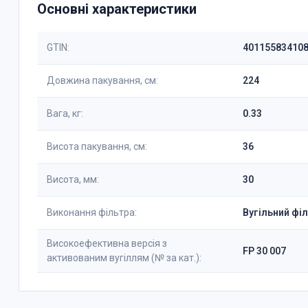
Основні характеристики
GTIN:
40115583410
Довжина пакування, см:
224
Вага, кг:
0.33
Висота пакування, см:
36
Висота, мм:
30
Виконання фільтра:
Вугільний фі
Високоефективна версія з
FP 30 007
активованим вугіллям (№ за кат.):