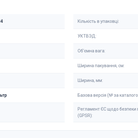
84
Кількість в упаковці:
УКТВЭД:
Об'ємна вага:
Ширина пакування, см:
Ширина, мм:
льтр
Базова версія (№ за каталого
Регламент ЄС щодо безпеки 
(GPSR):