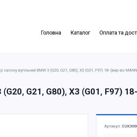
Головна
Каталог
Оплата та дос
р салону вугільний BMW 3 (G20, G21, G80), X3 (G01, F97) 18- (вир-во MANN
(G20, G21, G80), X3 (G01, F97) 18
Артикул:
CUK300