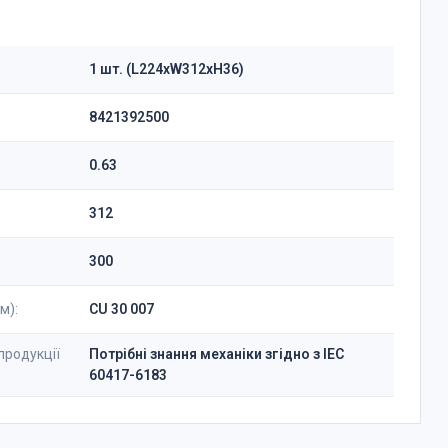
1 шт. (L224xW312xH36)
8421392500
0.63
312
300
м):
CU 30 007
продукції
Потрібні знання механіки згідно з IEC
60417-6183