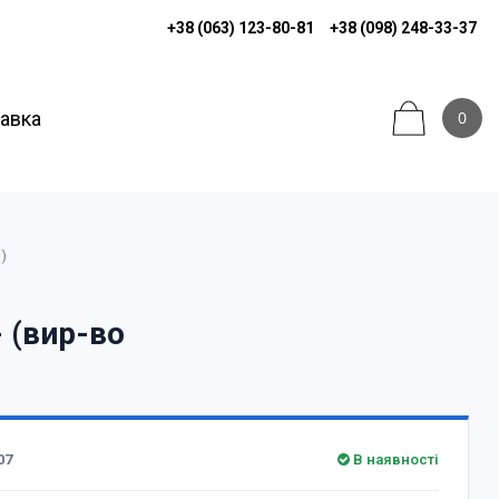
+38 (063) 123-80-81
+38 (098) 248-33-37
тавка
0
)
- (вир-во
07
В наявності