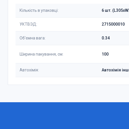
Кількість в упаковці:
6 шт. (L305x
УКТВЭД:
2715000010
Об'ємна вага:
0.34
Ширина пакування, см:
100
Автохімія:
Автохімія інш