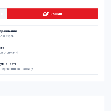
+
В кошик
правлення
сій Україні
ата
ри отриманні
сумісності
перевірити запчастину