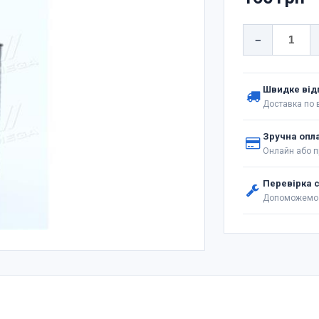
−
Швидке від
Доставка по в
Зручна опл
Онлайн або п
Перевірка 
Допоможемо 