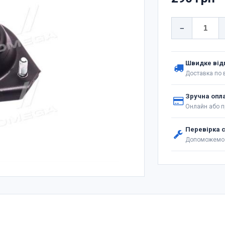
−
Швидке від
Доставка по в
Зручна опл
Онлайн або п
Перевірка 
Допоможемо 