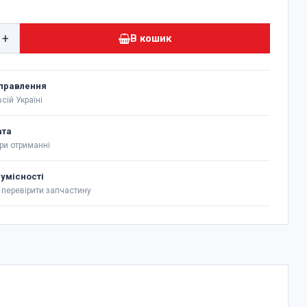
+
В кошик
правлення
сій Україні
ата
ри отриманні
сумісності
перевірити запчастину