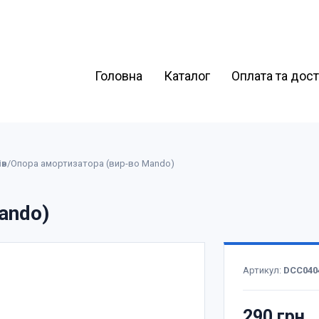
Головна
Каталог
Оплата та дос
ів
/
Опора амортизатора (вир-во Mando)
ando)
Артикул:
DCC040
290 грн