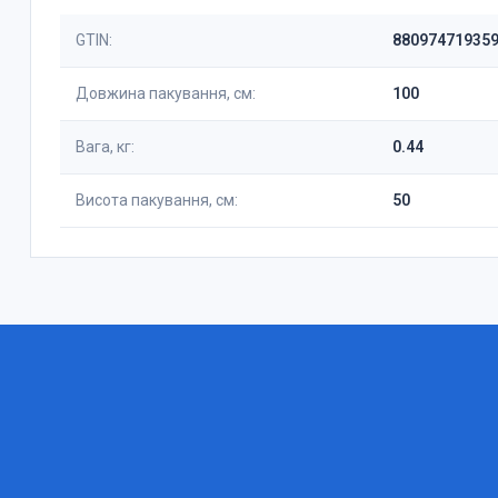
GTIN:
88097471935
Довжина пакування, см:
100
Вага, кг:
0.44
Висота пакування, см:
50