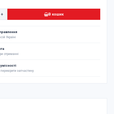
+
В кошик
правлення
сій Україні
ата
ри отриманні
сумісності
перевірити запчастину