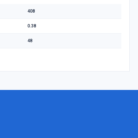
408
0.38
48