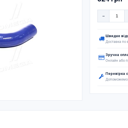
−
Швидке від
Доставка по в
Зручна опл
Онлайн або п
Перевірка 
Допоможемо 