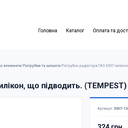
Головна
Каталог
Оплата та дос
ші елементи
/
Патрубки та шланги
/
Патрубок радіатора ГАЗ 3307 силікон
илікон, що підводить. (TEMPEST)
Артикул:
3307-13
324 грн