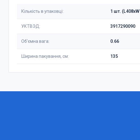
Кількість в упаковці:
1 шт. (L408x
УКТВЭД:
3917290090
Об'ємна вага:
0.66
Ширина пакування, см:
135