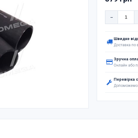
−
Швидке від
Доставка по в
Зручна опл
Онлайн або п
Перевірка 
Допоможемо 