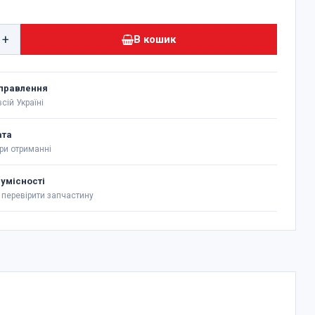
+
В кошик
правлення
сій Україні
ата
ри отриманні
сумісності
перевірити запчастину