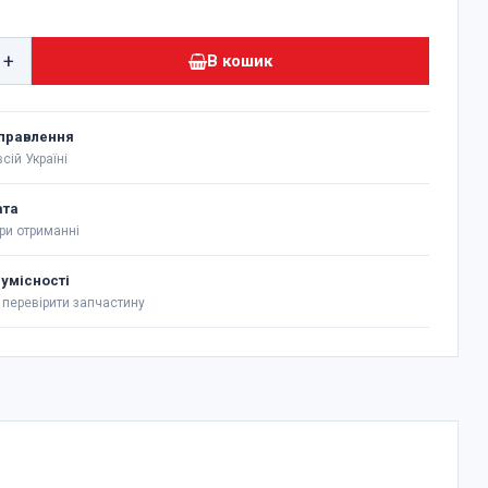
+
В кошик
правлення
сій Україні
ата
ри отриманні
сумісності
перевірити запчастину