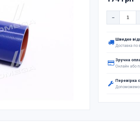
−
Швидке від
Доставка по в
Зручна опл
Онлайн або п
Перевірка 
Допоможемо 