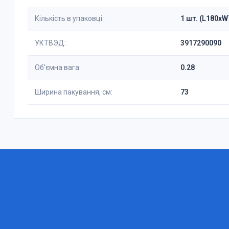
Кількість в упаковці:
1 шт. (L180x
УКТВЭД:
3917290090
Об'ємна вага:
0.28
Ширина пакування, см:
73