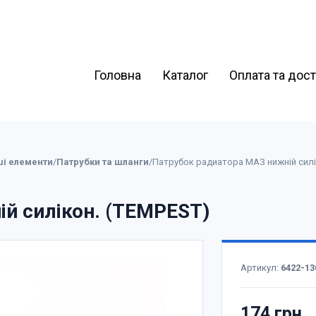
Головна
Каталог
Оплата та дос
ші елементи
/
Патрубки та шланги
/
Патрубок радиатора МАЗ нижній силі
й силікон. (TEMPEST)
Артикул:
6422-13
174 грн