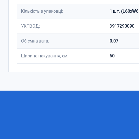
Кількість в упаковці:
1 шт. (L60xW
УКТВЭД:
3917290090
Об'ємна вага:
0.07
Ширина пакування, см:
60