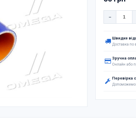
−
Швидке від
Доставка по в
Зручна опл
Онлайн або п
Перевірка 
Допоможемо 