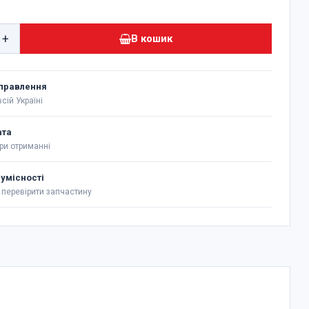
+
В кошик
правлення
сій Україні
ата
ри отриманні
сумісності
перевірити запчастину