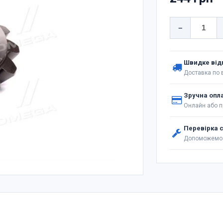
−
Швидке від
Доставка по в
Зручна опл
Онлайн або п
Перевірка 
Допоможемо 