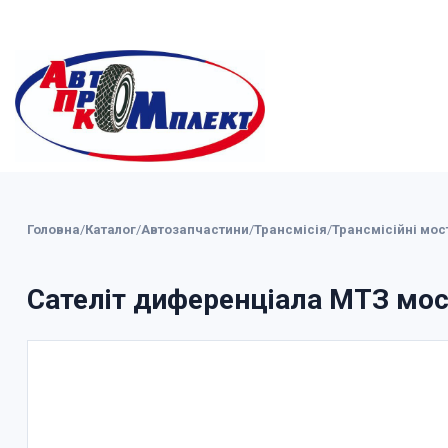
Головна
/
Каталог
/
Автозапчастини
/
Трансмісія
/
Трансмісійні мос
Сателіт диференціала МТЗ мост