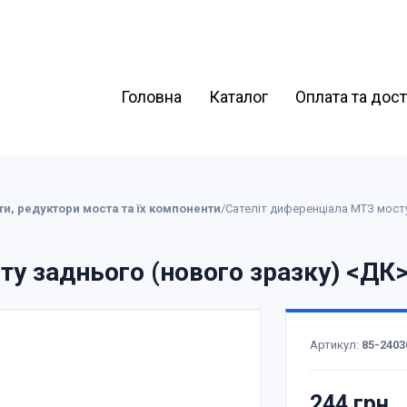
Головна
Каталог
Оплата та дос
ти, редуктори моста та їх компоненти
/
Сателіт диференціала МТЗ мосту
у заднього (нового зразку) <ДК
Артикул:
85-2403
244 грн