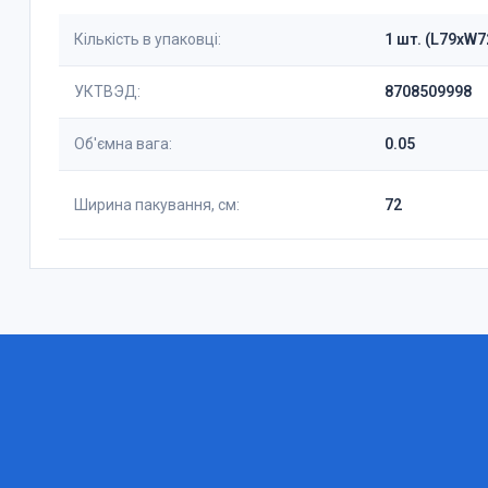
Кількість в упаковці:
1 шт. (L79xW
УКТВЭД:
8708509998
Об'ємна вага:
0.05
Ширина пакування, см:
72