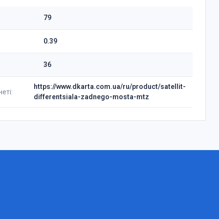
79
0.39
36
https://www.dkarta.com.ua/ru/product/satellit-
еті:
differentsiala-zadnego-mosta-mtz