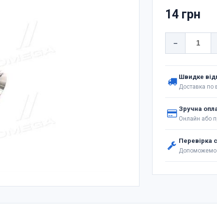
14 грн
−
Швидке від
Доставка по в
Зручна опл
Онлайн або п
Перевірка 
Допоможемо 