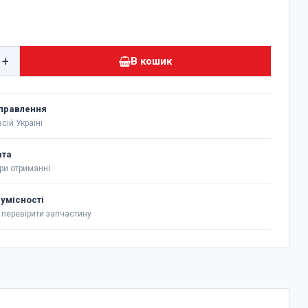
+
В кошик
правлення
сій Україні
ата
ри отриманні
сумісності
перевірити запчастину