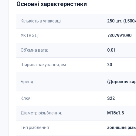
Основні характеристики
Кількість в упаковці:
250 шт. (L50
УКТВЭД:
7307991090
Об'ємна вага:
0.01
Ширина пакування, см:
20
Бренд:
(Дорожня кар
Ключ:
S22
Діаметр різьблення:
М18х1.5
Тип різблення:
зовнішнє різ