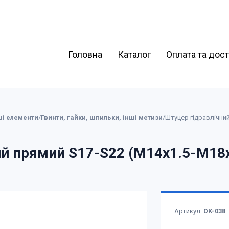
Головна
Каталог
Оплата та дос
ші елементи
/
Гвинти, гайки, шпильки, інші метизи
/
ий прямий S17-S22 (М14х1.5-М18х
Артикул:
DK-038