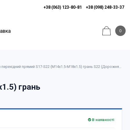
+38 (063) 123-80-81
+38 (098) 248-33-37
тавка
0
Штуцер гідравлічний перехідний прямий S17-S22 (М14х1.5-М18х1.5) грань S22 (Дорожня карта)
1.5) грань
В наявності