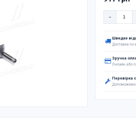
−
Швидке від
Доставка по в
Зручна опл
Онлайн або п
Перевірка 
Допоможемо 