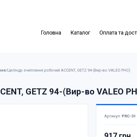
Головна
Каталог
Оплата та дос
ння
/
Циліндр зчеплення робочий ACCENT, GETZ 94-(Вир-во VALEO PHC)
CENT, GETZ 94-(Вир-во VALEO PH
Артикул:
PRC-31
917 грн