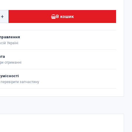
+
В кошик
правлення
сій Україні
ата
ри отриманні
сумісності
перевірити запчастину