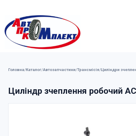
Головна
/
Каталог
/
Автозапчастини
/
Трансмісія
/
Циліндри зчепле
Циліндр зчеплення робочий AC