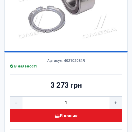
Артикул:
402102084R
В наявності
3 273 грн
−
+
В кошик